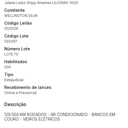
Juliana Leles Gripp Amantea (JUCEMG 1402)
Comitente
WELLINGTON SILVA
Código Leilão
30/2026
Código Lote
022497
Habilite-se para efetuar lances ou
Número Lote
Histórico de Propostas
propostas
LOTE 70
Envie sua Proposta
Habilitados
(Art. 895, CPC)
Data
Usuário
Valor
206
Tipo
14/04/2025 18:43:11
TIAGOFELIPE
R$ 1,00
Extrajudicial
Clique aqui para fazer login
14/04/2025 18:43:11
TIAGOFELIPE
R$ 1,00
Recebimento de lances
14/04/2025 18:43:11
TIAGOFELIPE
R$ 1,00
Online e Presencial
Descrição
129.304 KM RODADOS - AR CONDICIONADO - BANCOS EM
COURO - VIDROS ELÉTRICOS