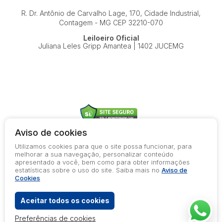
R. Dr. Antônio de Carvalho Lage, 170, Cidade Industrial,
Contagem - MG
CEP 32210-070
Leiloeiro Oficial
Juliana Leles Gripp Amantea | 1402 JUCEMG
Aviso de cookies
Utilizamos cookies para que o site possa funcionar, para
© 2026-present - Todos os direitos reservados
melhorar a sua navegação, personalizar conteúdo
apresentado a você, bem como para obter informações
Política de Privacidade
estatísticas sobre o uso do site. Saiba mais no
Aviso de
Aviso de Cookies
Cookies
Termos de Uso
Aceitar todos os cookies
Preferências de cookies