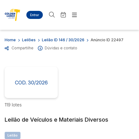
Entrar
Criar conta
Entrar
Site
Busca por palavra-chave
Home
Leilões
Leilão ID 146 / 30/2026
Anúncio ID 22497
Agenda
Home
Compartilhe
Dúvidas e contato
Quem Somos
Quem Somos
Categoria
Subcategoria
Eventos
Contato
Fale Conosco
Busca por categoria
Estados
Cidade
COD. 30/2026
Diversos
Bens diversos
Eletros/eletrônicos
Bairro
Comitente
119 lotes
Eletrodomésticos
Leilão de Veículos e Materiais Diversos
Judiciais
Extrajudiciais
Faixa de valor
Leilão
R$
R$
até