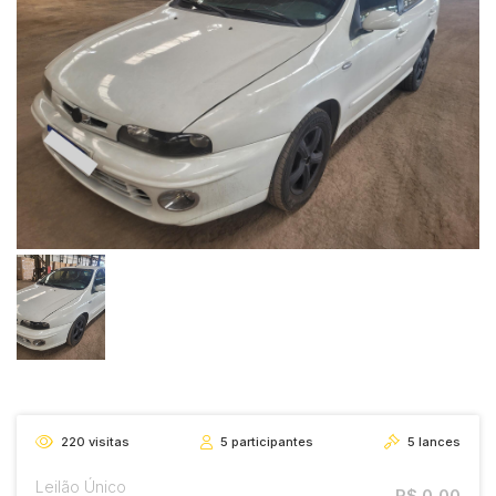
220
visitas
5
participantes
5
lances
Leilão Único
R$ 0,00