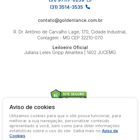
(31) 3514-3535
contato@goldenlance.com.br
R. Dr. Antônio de Carvalho Lage, 170, Cidade Industrial,
Contagem - MG
CEP 32210-070
Leiloeiro Oficial
Juliana Leles Gripp Amantea | 1402 JUCEMG
Aviso de cookies
Utilizamos cookies para que o site possa funcionar, para
© 2026-present - Todos os direitos reservados
melhorar a sua navegação, personalizar conteúdo
apresentado a você, bem como para obter informações
Política de Privacidade
estatísticas sobre o uso do site. Saiba mais no
Aviso de
Aviso de Cookies
Cookies