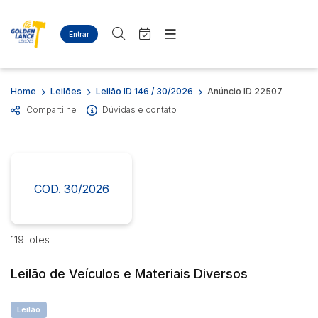
Entrar
Criar conta
Entrar
Site
Busca por palavra-chave
Home
Leilões
Leilão ID 146 / 30/2026
Anúncio ID 22507
Agenda
Home
Compartilhe
Dúvidas e contato
Quem Somos
Quem Somos
Categoria
Subcategoria
Eventos
Contato
Fale Conosco
Busca por categoria
Estados
Cidade
COD. 30/2026
Diversos
Bens diversos
Eletros/eletrônicos
Bairro
Comitente
119 lotes
Eletrodomésticos
Leilão de Veículos e Materiais Diversos
Judiciais
Extrajudiciais
Faixa de valor
Leilão
R$
R$
até