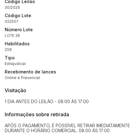
Código Leilão
Habilite-se para efetuar lances ou
30/2026
Histórico de Propostas
propostas
Código Lote
Envie sua Proposta
022507
(Art. 895, CPC)
Data
Usuário
Valor
Número Lote
14/04/2025 18:43:11
TIAGOFELIPE
R$ 1,00
LOTE 36
Clique aqui para fazer login
Habilitados
14/04/2025 18:43:11
TIAGOFELIPE
R$ 1,00
206
14/04/2025 18:43:11
TIAGOFELIPE
R$ 1,00
Tipo
Extrajudicial
Recebimento de lances
Online e Presencial
Visitação
1 DIA ANTES DO LEILÃO - 08:00 ÀS 17:00
Informações sobre retirada
APÓS O PAGAMENTO, É POSSÍVEL RETIRAR IMEDIATAMENTE
DURANTE O HORÁRIO COMERCIAL. 08:00 ÀS 17:00