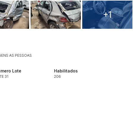
ar lances ou propostas
+1
GENS AS PESSOAS
Histórico de Propostas
mero Lote
Habilitados
(Art. 895,
TE 31
206
Data
Usuário
Clique aqui para fazer login
14/04/2025 18:43:11
TIAGOFELIPE
14/04/2025 18:43:11
TIAGOFELIPE
14/04/2025 18:43:11
TIAGOFELIPE