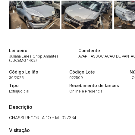
Habilite-se para efetu
Leiloeiro
Comitente
Juliana Leles Gripp Amantea
AVAP - ASSOCIACAO DE VANTA
(JUCEMG 1402)
Código Leilão
Código Lote
Nú
Envie sua Proposta
30/2026
022509
LO
Tipo
Recebimento de lances
Extrajudicial
Online e Presencial
Descrição
CHASSI RECORTADO - MT027334
Visitação