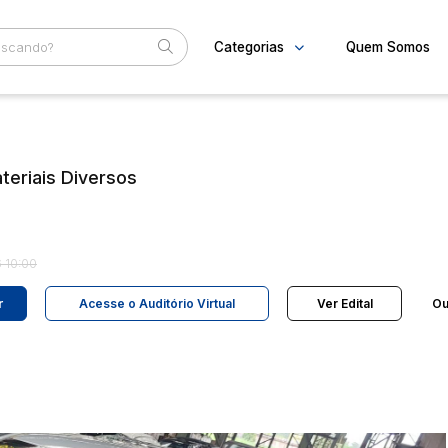
Categorias
Quem Somos
Diversos
Home
Subcategoria
Esta
Bens diversos
Eventos
Eletros/eletrônicos
teriais Diversos
Fale Conosco
Eletrodomésticos
Faixa
Judiciais
Extrajudiciais
R$
 10:00
r
Acesse o Auditório Virtual
Ver Edital
Ou