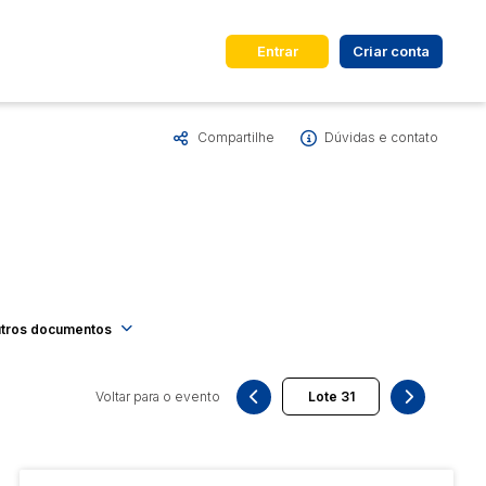
Entrar
Criar conta
Compartilhe
Dúvidas e contato
dos
Cidade
 de valor
até
R$
Pesquisar
tros documentos
Voltar para o evento