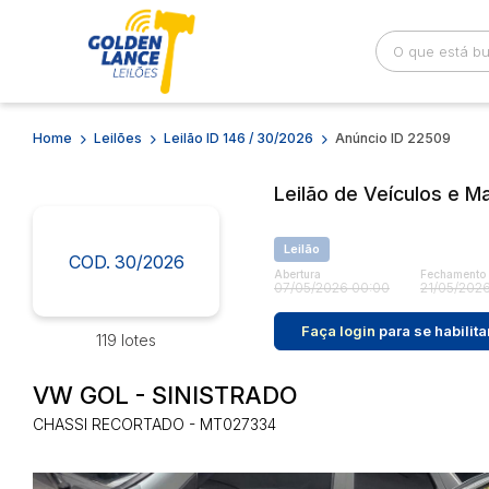
Home
Leilões
Leilão ID 146 / 30/2026
Anúncio ID 22509
Busca por palavra-chave
Categoria
Leilão de Veículos e Ma
Bairro
Comitente
Leilão
COD. 30/2026
Abertura
Fechamento
07/05/2026 00:00
21/05/2026
Faça login
para se habilita
119 lotes
VW GOL - SINISTRADO
CHASSI RECORTADO - MT027334