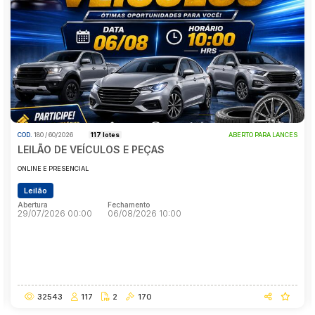
Carro sucata
Carros populares
Reboque
Pesquisar
COD.
180 / 60/2026
117 lotes
ABERTO PARA LANCES
LEILÃO DE VEÍCULOS E PEÇAS
ONLINE E PRESENCIAL
Leilão
Abertura
Fechamento
29/07/2026 00:00
06/08/2026 10:00
Abertura
Fechamento
29/07/2026 00:00
06/08/2026 10:00
32543
117
2
170