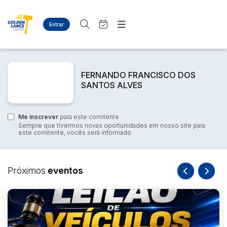
Entrar
Criar conta
Entrar
Site
Busca por palavra-chave
Agenda
Home
FERNANDO FRANCISCO DOS
Quem Somos
SANTOS ALVES
Quem Somos
Categoria
Subcategoria
Eventos
Contato
Fale Conosco
Me inscrever
Busca por categoria
para este comitente
Sempre que tivermos novas oportunidades em nosso site para
Estados
Cidade
este comitente, vocês será informado
Diversos
Bens diversos
Eletros/eletrônicos
Bairro
Comitente
Próximos
eventos
Eletrodomésticos
Veículos
Aeronave
Judiciais
Extrajudiciais
Faixa de valor
Caminhões
R$
R$
até