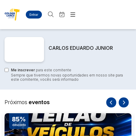
Entrar
Criar conta
Entrar
Site
Busca por palavra-chave
Agenda
Home
CARLOS EDUARDO JUNIOR
Quem Somos
Quem Somos
Categoria
Subcategoria
Eventos
Contato
Fale Conosco
Me inscrever
Busca por categoria
para este comitente
Sempre que tivermos novas oportunidades em nosso site para
Estados
Cidade
este comitente, vocês será informado
Diversos
Bens diversos
Eletros/eletrônicos
Bairro
Comitente
Próximos
eventos
Eletrodomésticos
Veículos
Carro sucata
85%
Judiciais
Extrajudiciais
Faixa de valor
desconto
Carros populares
R$
R$
até