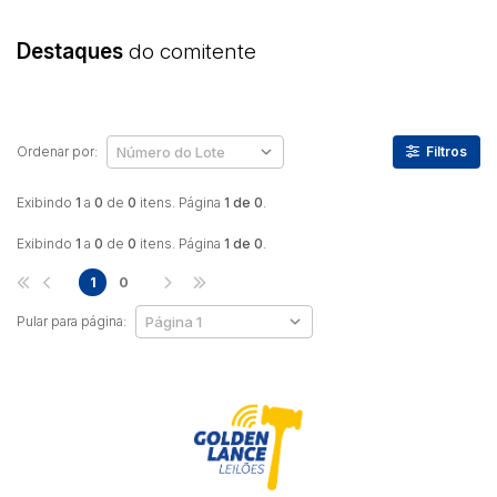
Destaques
do comitente
Ordenar por:
Filtros
Exibindo
1
a
0
de
0
itens. Página
1 de 0
.
Exibindo
1
a
0
de
0
itens. Página
1 de 0
.
1
0
Pular para página: