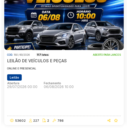
Pesquisar
COD.
180 / 60/2026
117 lotes
ABERTO PARA LANCES
LEILÃO DE VEÍCULOS E PEÇAS
ONLINE E PRESENCIAL
Leilão
Abertura
Fechamento
29/07/2026 00:00
06/08/2026 10:00
Abertura
Fechamento
29/07/2026 00:00
06/08/2026 10:00
53602
227
2
786