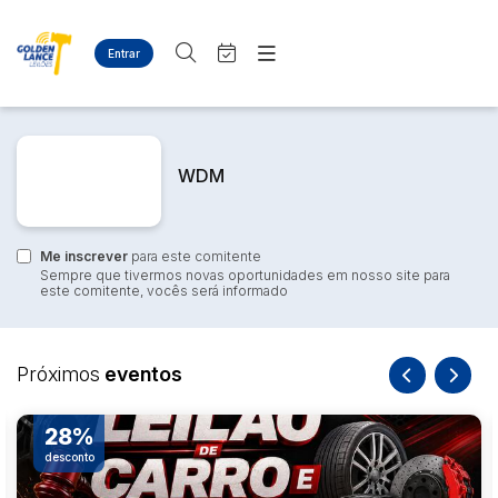
Entrar
Criar conta
Entrar
Site
Busca por palavra-chave
Agenda
Home
WDM
Quem Somos
Quem Somos
Categoria
Subcategoria
Eventos
Contato
Fale Conosco
Me inscrever
Busca por categoria
para este comitente
Sempre que tivermos novas oportunidades em nosso site para
Estados
Cidade
este comitente, vocês será informado
Diversos
Bens diversos
Eletros/eletrônicos
Bairro
Comitente
Próximos
eventos
Eletrodomésticos
28%
Judiciais
Extrajudiciais
Faixa de valor
desconto
R$
R$
até