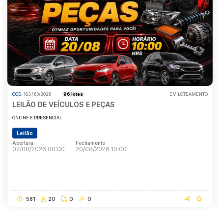
Pesquisar
COD.
183 / 63/2026
96 lotes
EM LOTEAMENTO
LEILÃO DE VEÍCULOS E PEÇAS
ONLINE E PRESENCIAL
Leilão
Abertura
Fechamento
07/08/2026 00:00
20/08/2026 10:00
Abertura
Fechamento
07/08/2026 00:00
20/08/2026 10:00
581
20
0
0