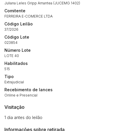
Juliana Leles Gripp Amantea (JUCEMG 1402)
Comitente
FERREIRA E-COMERCE LTDA
Código Leilão
37/2026
Código Lote
023854
Número Lote
LOTE 40
Habilite-se para efetuar lances ou
Habilitados
Histórico de Propostas
propostas
Envie sua Proposta
515
(Art. 895, CPC)
Data
Usuário
Valor
Tipo
Extrajudicial
14/04/2025 18:43:11
TIAGOFELIPE
R$ 1,00
Recebimento de lances
Clique aqui para fazer login
14/04/2025 18:43:11
TIAGOFELIPE
R$ 1,00
Online e Presencial
14/04/2025 18:43:11
TIAGOFELIPE
R$ 1,00
Visitação
1 dia antes do leilão
Informações sobre retirada