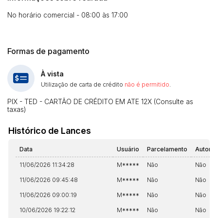
No horário comercial - 08:00 às 17:00
Formas de pagamento
À vista
Utilização de carta de crédito
não é permitido
.
PIX - TED - CARTÃO DE CRÉDITO EM ATE 12X (Consulte as
taxas)
Histórico de Lances
Data
Usuário
Parcelamento
Automá
11/06/2026 11:34:28
M*****
Não
Não
11/06/2026 09:45:48
M*****
Não
Não
11/06/2026 09:00:19
M*****
Não
Não
10/06/2026 19:22:12
M*****
Não
Não