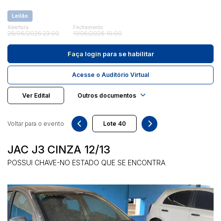
Leilão
Abertura
Fechamento
Pesquisar
28/06/2026 23:00
11/06/2026 10:00
Faça login
para se habilitar
Acesse o Auditório Virtual
Ver Edital
Outros documentos
Voltar para o evento
JAC J3 CINZA 12/13
POSSUI CHAVE-NO ESTADO QUE SE ENCONTRA