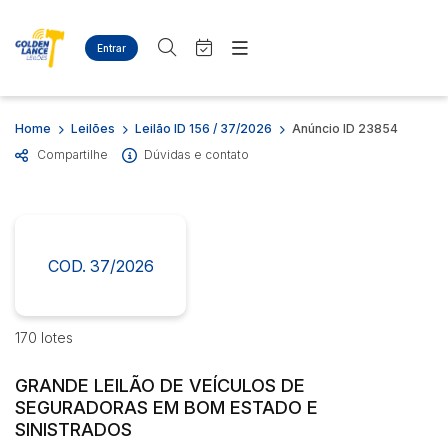
Entrar
Criar conta
Entrar
Site
Busca por palavra-chave
Home
Leilões
Leilão ID 156 / 37/2026
Anúncio ID 23854
Agenda
Home
Compartilhe
Dúvidas e contato
Quem Somos
Quem Somos
Categoria
Subcategoria
Eventos
Contato
Fale Conosco
Busca por categoria
Estados
Cidade
COD. 37/2026
Diversos
Bens diversos
Eletros/eletrônicos
Bairro
Comitente
170 lotes
Eletrodomésticos
GRANDE LEILÃO DE VEÍCULOS DE
Judiciais
Extrajudiciais
SEGURADORAS EM BOM ESTADO E
Faixa de valor
SINISTRADOS
R$
R$
até