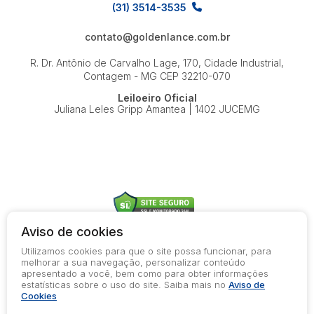
(31) 3514-3535
contato@goldenlance.com.br
R. Dr. Antônio de Carvalho Lage, 170, Cidade Industrial,
Contagem - MG
CEP 32210-070
Leiloeiro Oficial
Juliana Leles Gripp Amantea | 1402 JUCEMG
Aviso de cookies
Utilizamos cookies para que o site possa funcionar, para
© 2026-present - Todos os direitos reservados
melhorar a sua navegação, personalizar conteúdo
apresentado a você, bem como para obter informações
Política de Privacidade
estatísticas sobre o uso do site. Saiba mais no
Aviso de
Aviso de Cookies
Cookies
Termos de Uso