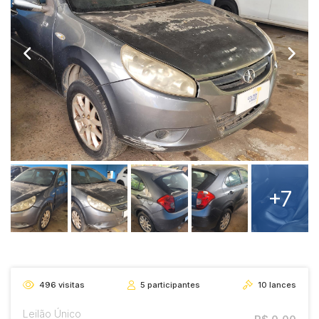
+7
496
visitas
5
participantes
10
lances
Leilão Único