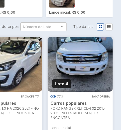
SINISTRADO
l: R$ 0,00
Lance inicial: R$ 0,00
Lance 
rdenar por:
Tipo da lista:
Lote 4
BAIXA OFERTA
COD.
7013
BAIXA OFERTA
opulares
Carros populares
 1.0 HA 2020 2021 - NO
FORD RANGER XLT CD4 32 2015
 QUE SE ENCONTRA
2015 - NO ESTADO EM QUE SE
ENCONTRA
l
Lance Inicial