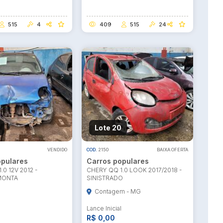
515
4
409
515
24
Lote 20
VENDIDO
COD.
2150
BAIXA OFERTA
opulares
Carros populares
0 12V 2012 -
CHERY QQ 1.0 LOOK 2017/2018 -
MONTA
SINISTRADO
Contagem - MG
l
Lance Inicial
R$ 0,00