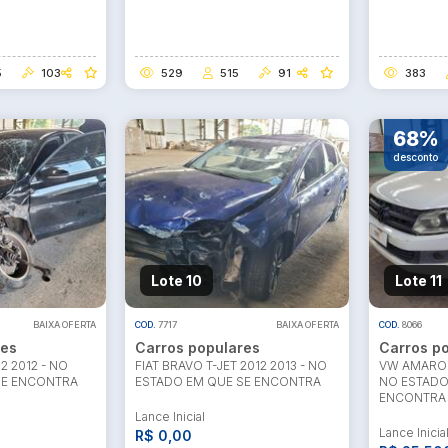
5
103
529
515
91
383
68%
desconto
Lote 10
Lote 11
BAIXA OFERTA
COD.
7717
BAIXA OFERTA
COD.
8066
res
Carros populares
Carros p
2 2012 - NO
FIAT BRAVO T-JET 2012 2013 - NO
VW AMAROK 
SE ENCONTRA
ESTADO EM QUE SE ENCONTRA
NO ESTADO
ENCONTRA
Lance Inicial
Lance Inicia
R$ 0,00