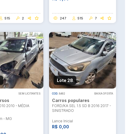
515
2
247
515
7
Lote 28
SEM LICITANTES
COD.
8462
BAIXA OFERTA
rsos
Carros populares
010 2010 - MÉDIA
FORD/KA SEL 1.5 SD B 2016 2017 -
SINISTRADO
m - MG
Lance Inicial
R$ 0,00
l