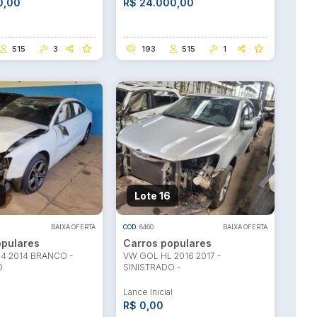
0,00
R$ 24.000,00
515
3
193
515
1
Lote 16
BAIXA OFERTA
COD.
8460
BAIXA OFERTA
opulares
Carros populares
14 2014 BRANCO -
VW GOL HL 2016 2017 -
O
SINISTRADO -
l
Lance Inicial
R$ 0,00