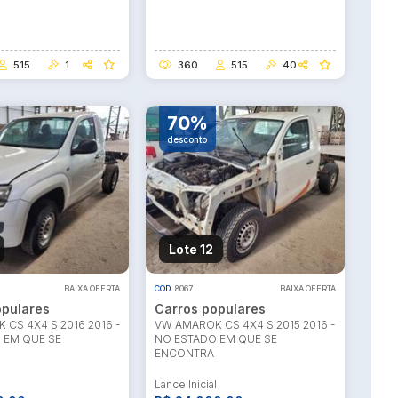
515
1
360
515
40
70%
desconto
Lote 12
BAIXA OFERTA
COD.
8067
BAIXA OFERTA
opulares
Carros populares
CS 4X4 S 2016 2016 -
VW AMAROK CS 4X4 S 2015 2016 -
 EM QUE SE
NO ESTADO EM QUE SE
ENCONTRA
l
Lance Inicial