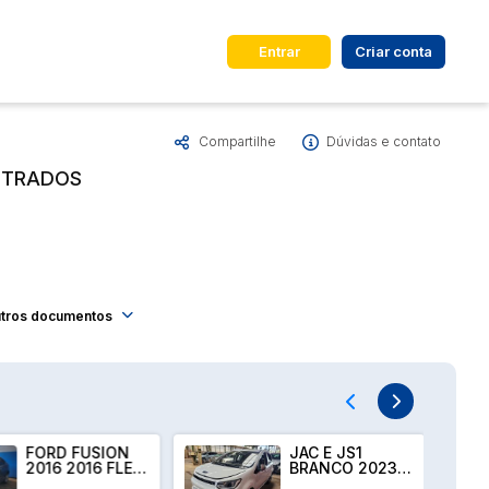
Entrar
Criar conta
Compartilhe
Dúvidas e contato
dos
Cidade
ISTRADOS
 de valor
até
R$
tros documentos
Pesquisar
JAC E JS1
FORD KA SEL 1.5
BRANCO 2023
SD PRATA 2015
2023
2016 -