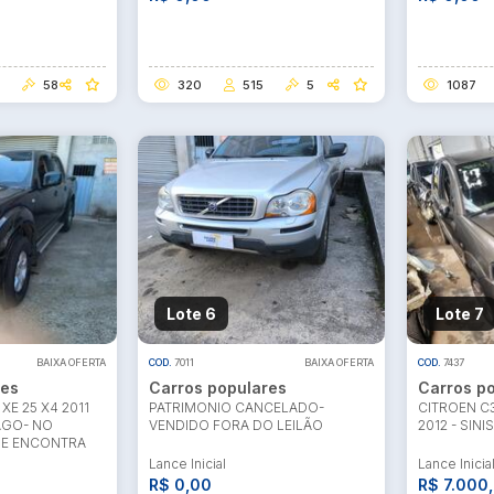
58
320
515
5
1087
Lote 6
Lote 7
BAIXA OFERTA
COD.
7011
BAIXA OFERTA
COD.
7437
res
Carros populares
Carros p
XE 25 X4 2011
PATRIMONIO CANCELADO-
CITROEN C3
PAGO- NO
VENDIDO FORA DO LEILÃO
2012 - SIN
SE ENCONTRA
Lance Inicial
Lance Inicia
R$ 0,00
R$ 7.000