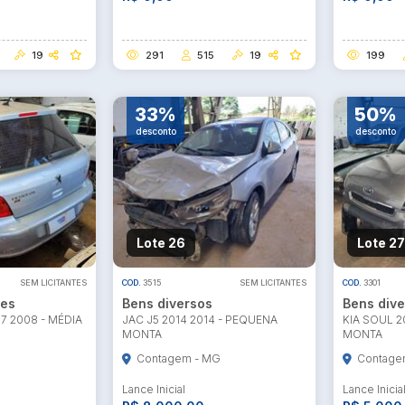
19
291
515
19
199
33%
50%
desconto
desconto
Lote 26
Lote 27
SEM LICITANTES
COD.
3515
SEM LICITANTES
COD.
3301
res
Bens diversos
Bens dive
7 2008 - MÉDIA
JAC J5 2014 2014 - PEQUENA
KIA SOUL 2
MONTA
MONTA
G
Contagem - MG
Contage
Lance Inicial
Lance Inicia