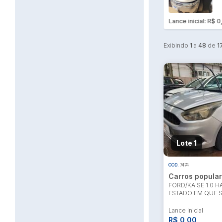
SINISTRADO
M
ENA
2
A
S
Lance inicial: R$ 0,00
Lance inicial: R$ 0
P
M
Exibindo
1
a
48
de
1
Lote 1
COD.
7474
Carros popula
FORD/KA SE 1.0 HA
ESTADO EM QUE 
Lance Inicial
R$ 0,00