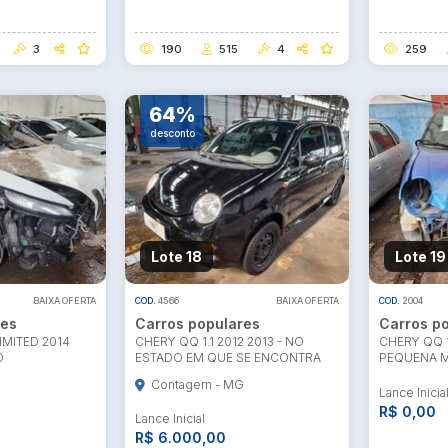
3
190
515
4
259
64%
desconto
Lote 18
Lote 19
BAIXA OFERTA
COD.
4566
BAIXA OFERTA
COD.
2004
res
Carros populares
Carros p
IMITED 2014
CHERY QQ 1.1 2012 2013 - NO
CHERY QQ 1.
O
ESTADO EM QUE SE ENCONTRA
PEQUENA 
Contagem - MG
Lance Inicia
R$ 0,00
Lance Inicial
R$ 6.000,00