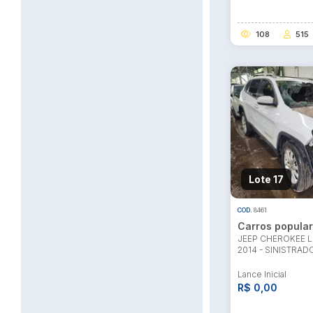
108
515
Lote 17
COD.
8461
Carros popula
JEEP CHEROKEE L
2014 - SINISTRAD
Lance Inicial
R$ 0,00