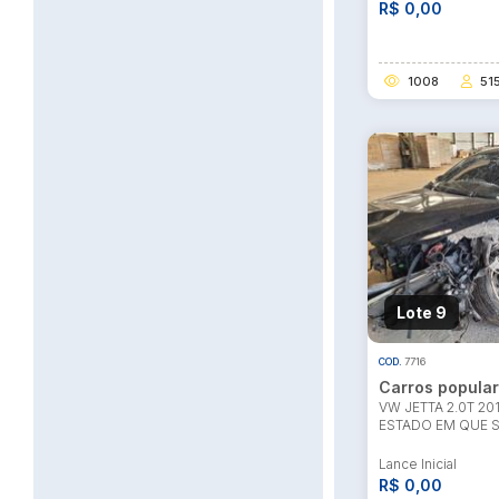
R$ 0,00
1008
51
Lote 9
COD.
7716
Carros popula
VW JETTA 2.0T 201
ESTADO EM QUE 
Lance Inicial
R$ 0,00