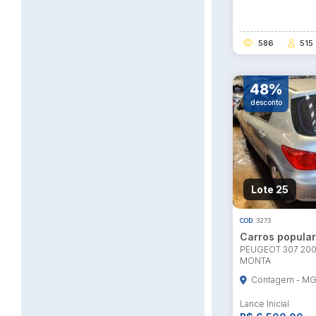
586
515
48%
desconto
Lote 25
COD.
3273
Carros popula
PEUGEOT 307 200
MONTA
Contagem - M
Lance Inicial