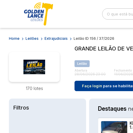
Home
Leilões
Extrajudiciais
Leilão ID 156 / 37/2026
Busca por palavra-chave
Categoria
GRANDE LEILÃO DE V
Bairro
Comitente
Leilão
Abertura
Fechamento
28/06/2026 23:00
11/06/2026
Faça login
para se habilita
170 lotes
Filtros
Destaques
n
LT KWID
KIA CERATO EX3
H
SE 1.0 MT
1.6 CINZA 2011
1
O 2017
2011 -
C