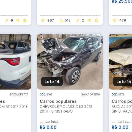
R$ 25.50
6
267
515
2
479
ar lances ou propostas
Lote 14
Lote 15
BAIXA OFERTA
COD.
8169
BAIXA OFERTA
COD.
8173
res
Carros populares
Carros p
M AT 2017 2018
CHEVROLET/ CLASSIC LS 2013
AUDI A5 20
2014 - SINISTRADO
SINISTRAD
Lance Inicial
Lance Inicia
R$ 0,00
R$ 0,00