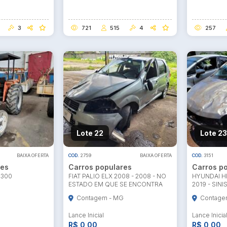
3
721
515
4
257
Lote 22
Lote 23
BAIXA OFERTA
COD.
2759
BAIXA OFERTA
COD.
3151
res
Carros populares
Carros p
4300
FIAT PALIO ELX 2008 - 2008 - NO
HYUNDAI HB
ESTADO EM QUE SE ENCONTRA
2019 - SIN
Contagem - MG
Contage
Lance Inicial
Lance Inicia
R$ 0,00
R$ 0,00