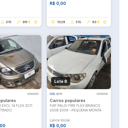
R$ 0,00
515
99
1029
515
83
Lote 8
VENDIDO
COD.
8679
VENDIDO
opulares
Carros populares
 EXCL 14 FLEX 2011
FIAT PALIO FIRE FLEX BRANCO
ISTRADO
2008 2009 - PEQUENA MONTA
l
Lance Inicial
,00
R$ 0,00