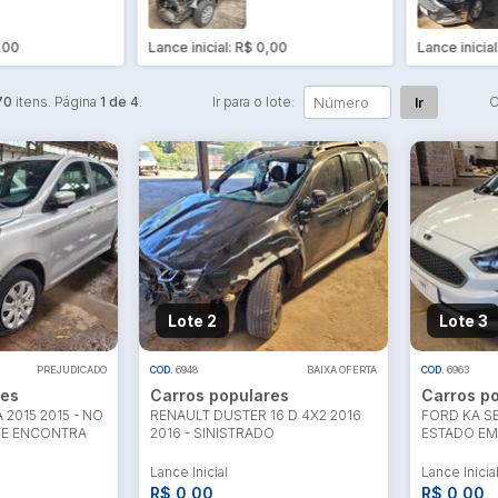
ARROM 2016
SINISTRADO -
016 -
PEQUENA
INISTRADO -
MONTA
,00
Lance inicial: R$ 0,00
Lance inicia
EQUENA
ONTA
70
itens. Página
1 de 4
.
Ir para o lote:
O
Ir
Lote 2
Lote 3
PREJUDICADO
COD.
6948
BAIXA OFERTA
COD.
6963
res
Carros populares
Carros p
 2015 2015 - NO
RENAULT DUSTER 16 D 4X2 2016
FORD KA SE
SE ENCONTRA
2016 - SINISTRADO
ESTADO EM
Lance Inicial
Lance Inicia
R$ 0,00
R$ 0,00