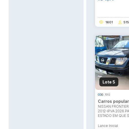
1601
515
Lote 5
COD.
7012
Carros popula
NISSAN FRONTIER 
2012-IPVA 2026 
ESTADO EM QUE 
Lance Inicial