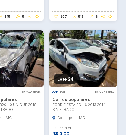
515
5
207
515
6
Lote 24
BAIXA OFERTA
COD.
3091
BAIXA OFERTA
opulares
Carros populares
20 1.0 UNIQUE 2018
FORD FIESTA SD 1.6 2013 2014 -
ISTRADO
SINISTRADO
m - MG
Contagem - MG
l
Lance Inicial
R$ 0,00