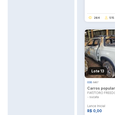
264
515
Habilite-se para efetu
Lote 13
COD.
8487
Carros popula
FIAT/TORO FREEDO
- sucata
Lance Inicial
R$ 0,00