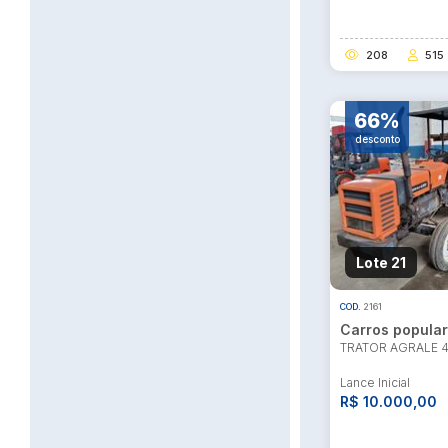
208
515
66%
desconto
Lote 21
COD.
2161
Carros popula
TRATOR AGRALE 
Lance Inicial
R$ 10.000,00